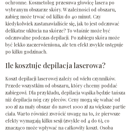
ochronne. Kosmetolog przesuwa głowicę lasera po
wybranym obszarze skóry. W zależności od obszaru,
zabieg może trwać od kilku do 40 minut. Czy
kiedykolwiek zastanawialiście się, jak to jest odczuwać
delikatne ukłucia na skórze? To właśnie może być
odczuwalne podczas depilacji. Po zabiegu skóra może
być lekko zaczerwieniona, ale ten efekt zwykle ustępuje
po kilku godzinach.
Ile kosztuje depilacja laserowa?
Koszt depilacji laserowej zależy od wielu czynników.
Przede wszystkim od obszaru, który chcemy poddać
zabiegowi. Dla przykładu, depilacja wąsika będzie tańsza
niż depilacja nóg czy pleców. Ceny mogą się wahać od
100 zł za mały obszar do nawet 1000 zł za większe partie
ciała. Warto również zwrócić uwagę na to, że pierwsze
efekty wymagają kilku sesji (zwykle od 4 do 6), co
znacząco może wpływać na całkowity koszt. Osoba