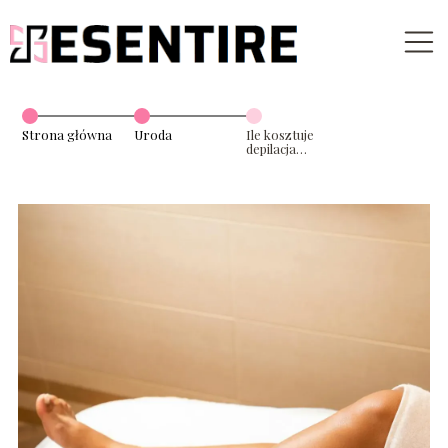
Strona główna
Uroda
Ile kosztuje
depilacja
laserowa i jak
wygląda
zabieg?