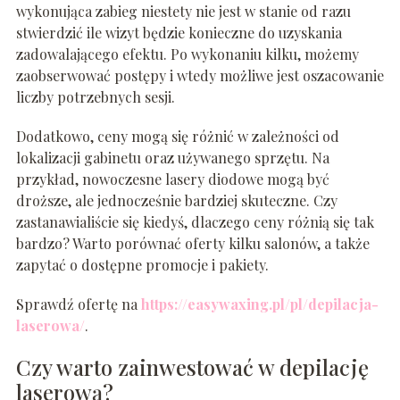
wykonująca zabieg niestety nie jest w stanie od razu
stwierdzić ile wizyt będzie konieczne do uzyskania
zadowalającego efektu. Po wykonaniu kilku, możemy
zaobserwować postępy i wtedy możliwe jest oszacowanie
liczby potrzebnych sesji.
Dodatkowo, ceny mogą się różnić w zależności od
lokalizacji gabinetu oraz używanego sprzętu. Na
przykład, nowoczesne lasery diodowe mogą być
droższe, ale jednocześnie bardziej skuteczne. Czy
zastanawialiście się kiedyś, dlaczego ceny różnią się tak
bardzo? Warto porównać oferty kilku salonów, a także
zapytać o dostępne promocje i pakiety.
Sprawdź ofertę na
https://easywaxing.pl/pl/depilacja-
laserowa/
.
Czy warto zainwestować w depilację
laserową?