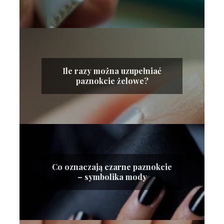
Ile razy można uzupełniać
paznokcie żelowe?
Co oznaczają czarne paznokcie
– symbolika mody