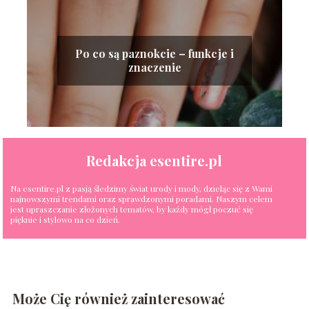
Po co są paznokcie – funkcje i
znaczenie
Redakcja esentire.pl
Na esentire.pl z pasją śledzimy świat urody i mody, dzieląc się z Wami
najnowszymi trendami oraz sprawdzonymi poradami. Naszym celem
jest upraszczanie złożonych tematów, by każdy mógł poczuć się
pięknie i stylowo na co dzień.
Może Cię również zainteresować