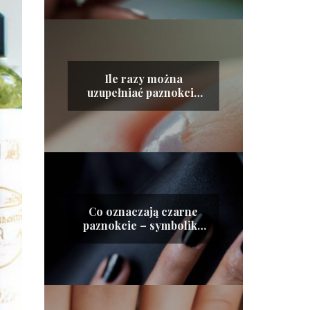
Ile razy można
uzupełniać paznokcie
żelowe?
Co oznaczają czarne
paznokcie – symbolika
mody