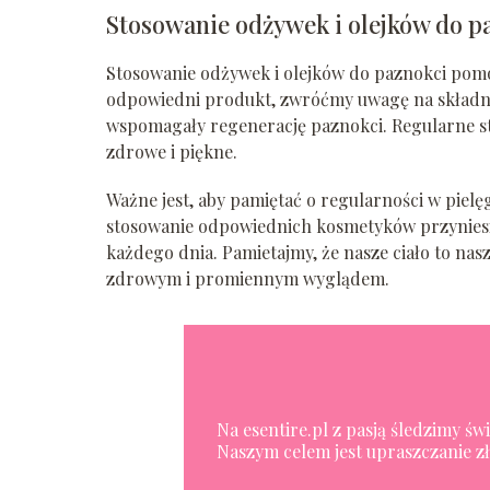
Stosowanie odżywek i olejków do p
Stosowanie odżywek i olejków do paznokci pomoż
odpowiedni produkt, zwróćmy uwagę na składniki
wspomagały regenerację paznokci. Regularne st
zdrowe i piękne.
Ważne jest, aby pamiętać o regularności w pielę
stosowanie odpowiednich kosmetyków przyniesie 
każdego dnia. Pamietajmy, że nasze ciało to nas
zdrowym i promiennym wyglądem.
Na esentire.pl z pasją śledzimy ś
Naszym celem jest upraszczanie zł