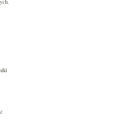
ych.
iki
ać