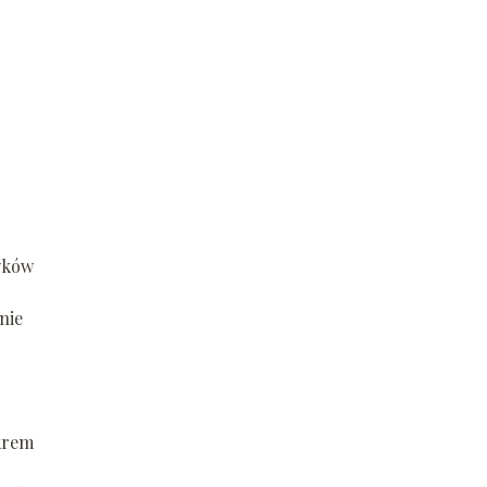
yków
nie
 krem