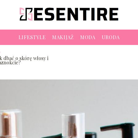
LIFESTYLE
MAKIJAŻ
MODA
URODA
k dbać o skórę włosy i
aznokcie?