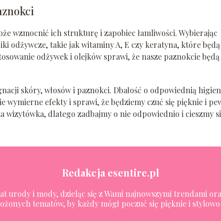
aznokci
e wzmocnić ich strukturę i zapobiec łamliwości. Wybierając
 odżywcze, takie jak witaminy A, E czy keratyna, które będą
osowanie odżywek i olejków sprawi, że nasze paznokcie będą
gnacji skóry, włosów i paznokci. Dbałość o odpowiednią higien
wymierne efekty i sprawi, że będziemy czuć się pięknie i pe
za wizytówka, dlatego zadbajmy o nie odpowiednio i cieszmy s
Redakcja esentire.pl
wiat urody i mody, dzieląc się z Wami najnowszymi trendami 
ożonych tematów, by każdy mógł poczuć się pięknie i stylowo 