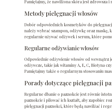
Pamiętajmy, że nawilżona skóra jest zdrowsza i
Metody pielęgnacji włosów
Dobór odpowiednich kosmetyków do pielęgnacji 
należy wybrać szampon, odżywkę oraz maskę, k
regularnie używać odżywek i serum, które pomo
Regularne odżywianie włosów
Odpowiednie odżywienie włosów od wewnątrz jes
odżywcze, takie jak witaminy A, E, C, Biotyna c
Pamiętajmy także o regularnym stosowaniu masek
Porady dotyczące pielęgnacji p
Regularne dbanie o paznokcie jest równie istotn
paznokcie i pilować ich kształt, aby zapobiec r
pielęgnacji paznokci, które będą nawilżać i reg