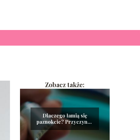
Zobacz także:
Dlaczego łamią się
paznokcie? Przyczyny i
zapobieganie