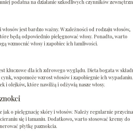
 mniej podatna na działanie szkodliwych czynników zewnętrzn
włosów jest bardzo ważny. W zależności od rodzaju włosów,
tóre będą odpowiednio pielęgnować włosy. Ponadto, warto
gą wzmocnić włosy i zapobiec ich łamliwości.
t kluczowe dla ich zdrowego wyglądu. Dieta bogata w składn
zy cynk, wspomoże wzrost włosów i zapobiegnie ich wypadaniu.
 i olejków, które nawilżą i odżywią nasze włosy.
aznokci
e jak o pielęgnację skóry i włosów. Należy regularnie przycin
ozcieraniu się i łamaniu. Dodatkowo, warto stosować kremy do
enerować płytkę paznokcia.