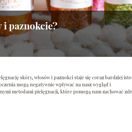
y i paznokcie?
ęgnację skóry, włosów i paznokci staje się coraz bardziej isto
otoczenia mogą negatywnie wpływać na nasz wygląd i
óżnymi metodami pielęgnacji, które pomogą nam zachować zd