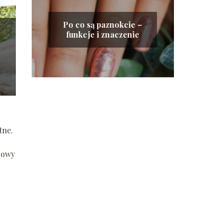
Po co są paznokcie –
funkcje i znaczenie
tne.
rowy