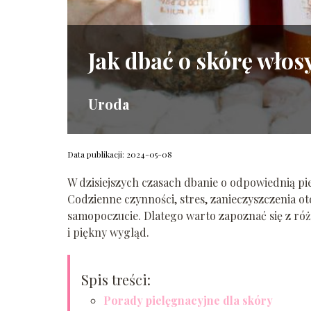
Jak dbać o skórę włos
Uroda
Data publikacji: 2024-05-08
W dzisiejszych czasach dbanie o odpowiednią piel
Codzienne czynności, stres, zanieczyszczenia 
samopoczucie. Dlatego warto zapoznać się z r
i piękny wygląd.
Spis treści:
Porady pielęgnacyjne dla skóry