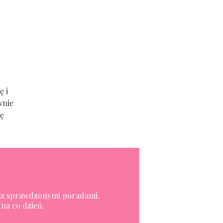
ę i
wnie
ię
oraz sprawdzonymi poradami.
na co dzień.