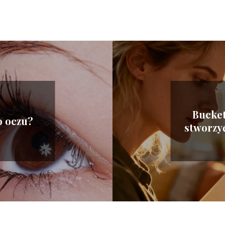
Bucket 
o oczu?
stworzyć