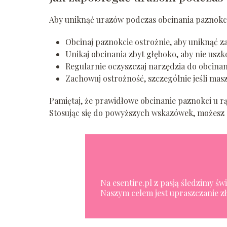
Aby uniknąć urazów podczas obcinania paznokci
Obcinaj paznokcie ostrożnie, aby uniknąć z
Unikaj obcinania zbyt głęboko, aby nie uszk
Regularnie oczyszczaj narzędzia do obcinani
Zachowuj ostrożność, szczególnie jeśli mas
Pamiętaj, że prawidłowe obcinanie paznokci u rą
Stosując się do powyższych wskazówek, możesz c
Na esentire.pl z pasją śledzimy ś
Naszym celem jest upraszczanie zł