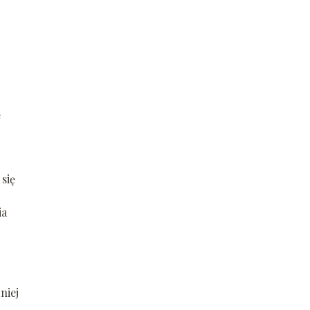
e
się
ia
niej