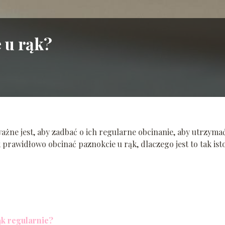
 u rąk?
ważne jest, aby zadbać o ich regularne obcinanie, aby utrzymać
 prawidłowo obcinać paznokcie u rąk, dlaczego jest to tak ist
ąk regularnie?