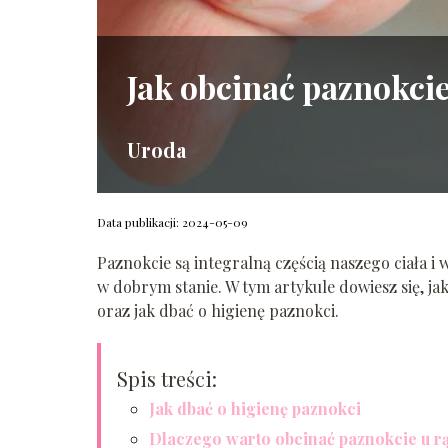
Jak obcinać paznokcie
Uroda
Data publikacji: 2024-05-09
Paznokcie są integralną częścią naszego ciała i 
w dobrym stanie. W tym artykule dowiesz się, jak
oraz jak dbać o higienę paznokci.
Spis treści:
Jak dbać o higienę paznokci
Dlaczego warto obcinać paznokcie u r