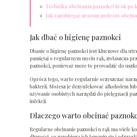
Technika obcinania paznokci krok po 
Jak zapobiegać urazom podczas obcina
Jak dbać o higienę paznokci
Dbanie o higienę paznokci jest kluczowe dla utr
pamiętaj o regularnym myciu rąk, zwłaszcza prze
paznokci, ponieważ może to prowadzić do uszkod
Oprócz tego, warto regularnie oczyszczać narzę
bakterii. Możesz je dezynfekować alkoholem lub 
używanie osobistych narzędzi do pielęgnacji pa
infekcji.
Dlaczego warto obcinać paznokc
Regularne obcinanie paznokci u rąk ma wiele k
długości, co zapobiega ich łamaniu się i odprysk