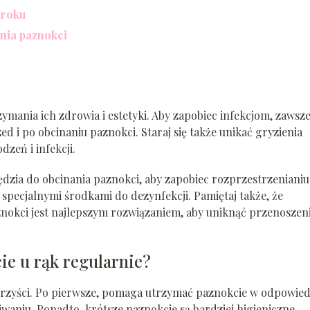
kroku
nia paznokci
zymania ich zdrowia i estetyki. Aby zapobiec infekcjom, zawsz
d i po obcinaniu paznokci. Staraj się także unikać gryzienia
zeń i infekcji.
dzia do obcinania paznokci, aby zapobiec rozprzestrzenianiu 
specjalnymi środkami do dezynfekcji. Pamiętaj także, że
znokci jest najlepszym rozwiązaniem, aby uniknąć przenoszen
ie u rąk regularnie?
orzyści. Po pierwsze, pomaga utrzymać paznokcie w odpowied
iwaniu. Ponadto, krótsze paznokcie są bardziej higieniczne,