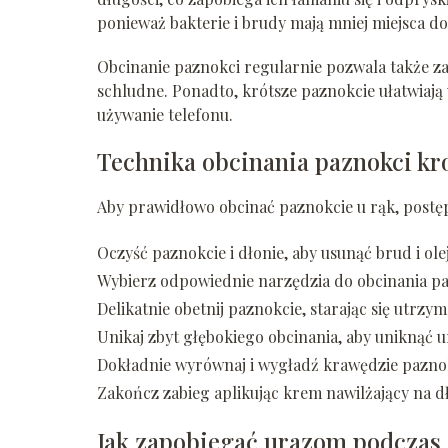
ponieważ bakterie i brudy mają mniej miejsca d
Obcinanie paznokci regularnie pozwala także zad
schludne. Ponadto, krótsze paznokcie ułatwiają
używanie telefonu.
Technika obcinania paznokci kr
Aby prawidłowo obcinać paznokcie u rąk, postę
Oczyść paznokcie i dłonie, aby usunąć brud i olej
Wybierz odpowiednie narzędzia do obcinania pazn
Delikatnie obetnij paznokcie, starając się utrzym
Unikaj zbyt głębokiego obcinania, aby uniknąć 
Dokładnie wyrównaj i wygładź krawędzie paznok
Zakończ zabieg aplikując krem nawilżający na dł
Jak zapobiegać urazom podczas 