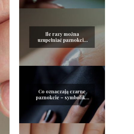
Ile razy można
uzupełniać paznokcie
żelowe?
Co oznaczają czarne
paznokcie – symbolika
mody