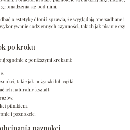
o gromadzenia się pod nimi.
bać o estetykę dłoni i sprawia, że wyglądają one zadbane i
 wykonywanie codziennych czynności, takich jak pisanie czy
ok po kroku
puj zgodnie z poniższymi krokami:
e.
okci, takie jak nożyczki lub cążki.
ać ich naturalny kształt.
urazów.
ci pilnikiem.
onie i paznokcie.
obcinania paznokci