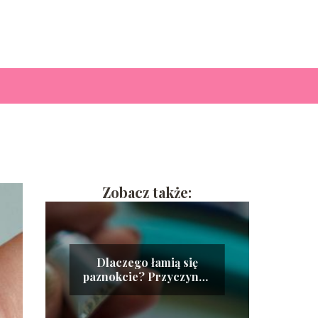
Zobacz także:
Dlaczego łamią się
paznokcie? Przyczyny i
zapobieganie