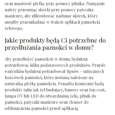
oraz zmatowić płytkę przy pomocy pilnika. Następnie
należy przesunąć skórki przy pomocy patyczka
manicure, aby zlikwidować nadmiar skórek, który
mógłby przeszkadzać w trakcie aplikacji paznokcia
żelowego.
Jakie produkty będą Ci potrzebne do
przedłużania paznokci w domu?
Aby przedłużyć paznokcie w domu, będziesz
potrzebować kilku podstawowych produktów. Przede
wszystkim będziesz potrzebował tipsów – sztucznych
końcówek paznokci, które zostaną nałożone na
naturalną płytkę paznokcia. Ponadto konieczne będą
produkty takie jak żel budujący, bazowy oraz top coat,
lampa UV lub LED do utwardzania żelu, pilnik do
paznokci, patyczki manicure oraz cleaner do
odtłuszczenia paznokci przed aplikacją.