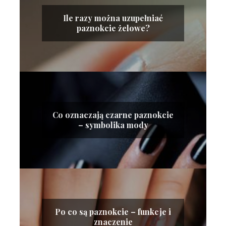
Ile razy można uzupełniać
paznokcie żelowe?
Co oznaczają czarne paznokcie
– symbolika mody
Po co są paznokcie – funkcje i
znaczenie