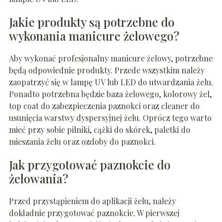
Jakie produkty są potrzebne do
wykonania manicure żelowego?
Aby wykonać profesjonalny manicure żelowy, potrzebne
będą odpowiednie produkty. Przede wszystkim należy
zaopatrzyć się w lampę UV lub LED do utwardzania żelu.
Ponadto potrzebna będzie baza żelowego, kolorowy żel,
top coat do zabezpieczenia paznokci oraz cleaner do
usunięcia warstwy dyspersyjnej żelu. Oprócz tego warto
mieć przy sobie pilniki, cążki do skórek, paletki do
mieszania żelu oraz ozdoby do paznokci.
Jak przygotować paznokcie do
żelowania?
Przed przystąpieniem do aplikacji żelu, należy
dokładnie przygotować paznokcie. W pierwszej