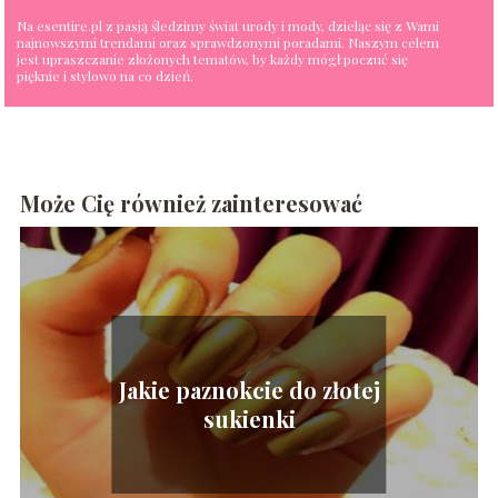
Na esentire.pl z pasją śledzimy świat urody i mody, dzieląc się z Wami
najnowszymi trendami oraz sprawdzonymi poradami. Naszym celem
jest upraszczanie złożonych tematów, by każdy mógł poczuć się
pięknie i stylowo na co dzień.
Może Cię również zainteresować
Jakie paznokcie do złotej
sukienki