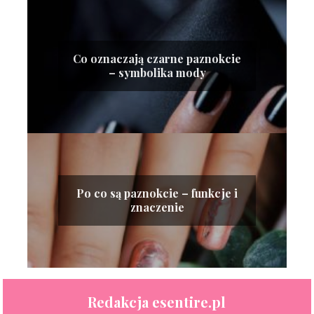
Co oznaczają czarne paznokcie
– symbolika mody
Po co są paznokcie – funkcje i
znaczenie
Redakcja esentire.pl