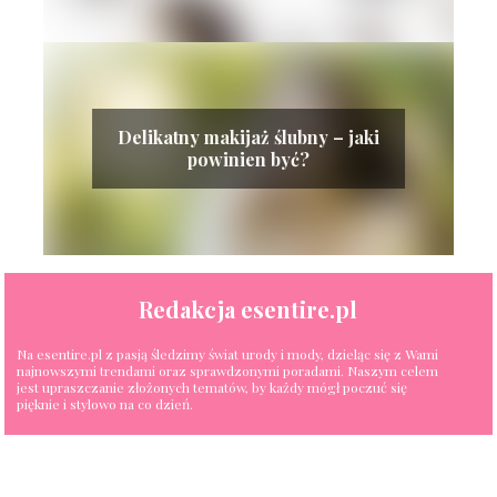
Delikatny makijaż ślubny – jaki
powinien być?
Redakcja esentire.pl
Na esentire.pl z pasją śledzimy świat urody i mody, dzieląc się z Wami
najnowszymi trendami oraz sprawdzonymi poradami. Naszym celem
jest upraszczanie złożonych tematów, by każdy mógł poczuć się
pięknie i stylowo na co dzień.