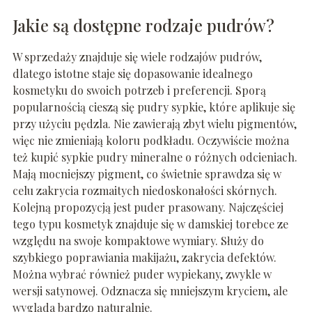
Jakie są dostępne rodzaje pudrów?
W sprzedaży znajduje się wiele rodzajów pudrów,
dlatego istotne staje się dopasowanie idealnego
kosmetyku do swoich potrzeb i preferencji. Sporą
popularnością cieszą się pudry sypkie, które aplikuje się
przy użyciu pędzla. Nie zawierają zbyt wielu pigmentów,
więc nie zmieniają koloru podkładu. Oczywiście można
też kupić sypkie pudry mineralne o różnych odcieniach.
Mają mocniejszy pigment, co świetnie sprawdza się w
celu zakrycia rozmaitych niedoskonałości skórnych.
Kolejną propozycją jest puder prasowany. Najczęściej
tego typu kosmetyk znajduje się w damskiej torebce ze
względu na swoje kompaktowe wymiary. Służy do
szybkiego poprawiania makijażu, zakrycia defektów.
Można wybrać również puder wypiekany, zwykle w
wersji satynowej. Odznacza się mniejszym kryciem, ale
wygląda bardzo naturalnie.