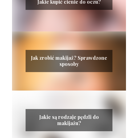
Jakie kupić cienie do oczu?
Jak zrobić makijaż? Sprawdzone
sposoby
Jakie są rodzaje pędzli do
makijażu?